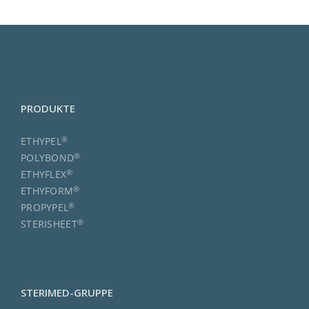
PRODUKTE
®
ETHYPEL
®
POLYBOND
®
ETHYFLEX
®
ETHYFORM
®
PROPYPEL
®
STERISHEET
STERIMED-GRUPPE