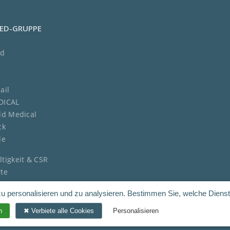
MED-GRUPPE
ed
ail
DICAL
ld Medical
ck
de
tigkeit & CSR
te
e
u personalisieren und zu analysieren. Bestimmen Sie, welche Dienst
der Equality Index
n
Verbiete alle Cookies
Personalisieren