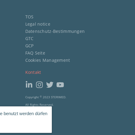
TOS
Legal notice
Datenschutz-Bestimmungen
GTC
GCP
FAQ Seite
Cookies Management
Kontakt
Copyright
©
2023 STERIMED.
All Rights Reserved.
e benutzt werden dürfen