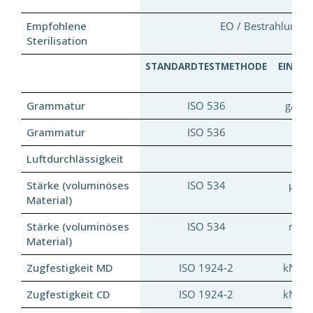
Empfohlene
EO / Bestrahlung
Sterilisation
STANDARDTESTMETHODE
EINHEI
Grammatur
ISO 536
g/m²
Grammatur
ISO 536
lb
Luftdurchlässigkeit
Stärke (voluminöses
ISO 534
µm
Material)
Stärke (voluminöses
ISO 534
mil
Material)
Zugfestigkeit MD
ISO 1924-2
kN/m
Zugfestigkeit CD
ISO 1924-2
kN/m